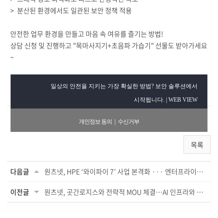
> 분산된 환경에서도 일관된 보안 정책 적용
안전한 업무 환경을 만들고 마음 속 여유를 즐기는 방법!
상담 신청 및 진행하고 "목마사지기+초음파 가습기" 선물도 받아가세요
~
일상의 안전을 지키는 가장 확실한 방법? 보안 솔루션에서
시작됩니다. |
WEB VIEW
|
개인정보 동의
수신거부
목록
다음글
원츠넷, HPE ‘와이파이 7’ 사업 본격화 ··· 엔터프라이즈 고객 확...
이전글
원츠넷, 곳간로지스와 전략적 MOU 체결…AI 인프라와 물류 혁신으로 상...