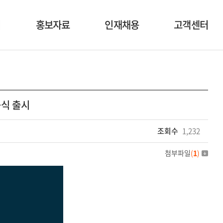
너
홍보자료
인재채용
고객센터
사업자료
인재상
공지사항
행사소식
복리후생
1:1 문의
공식 출시
영상자료
채용공고
이벤트
조회수
1,232
첨부파일
(
1
)