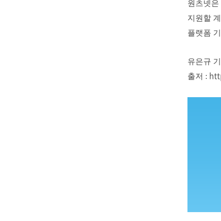
원츠넷은 
지원할 계
플랫폼 기
유은규 기자(
htt
출저 :