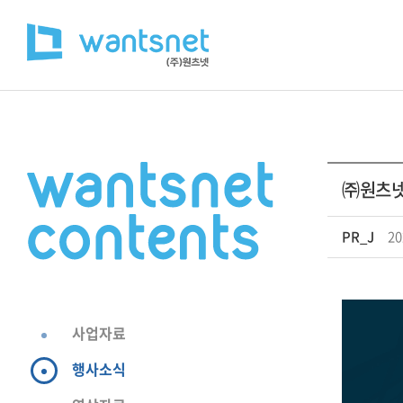
㈜원츠넷,
PR_J
20
사업자료
행사소식