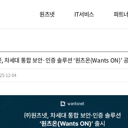
원츠넷
IT서비스
파트
회사소개
NI/SI
고객사
인사말
보안
협력사
 차세대 통합 보안·인증 솔루션 ‘원츠온(Wants ON)’ 
회사연혁
디지털 인프라
조직도
원츠패스
25-12-04
본부소개
HABER
오시는 길