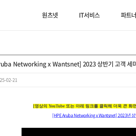
원츠넷
IT서비스
파트
회사소개
NI/SI
고객사
인사말
보안
협력사
ruba Networking x Wantsnet] 2023 상반기 고객
회사연혁
디지털 인프라
조직도
원츠패스
25-02-21
본부소개
HABER
오시는 길
[영상의 YouTube 또는 아래 링크를 클릭해 더욱 큰 
[HPE Aruba Networking x Wantsnet] 20