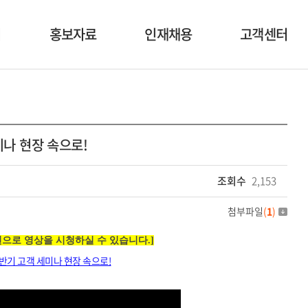
너
홍보자료
인재채용
고객센터
사업자료
인재상
공지사항
행사소식
복리후생
1:1 문의
 세미나 현장 속으로!
영상자료
채용공고
이벤트
조회수
2,153
첨부파일
(
1
)
화면으로 영상을 시청하실 수 있습니다.]
23년 상반기 고객 세미나 현장 속으로!