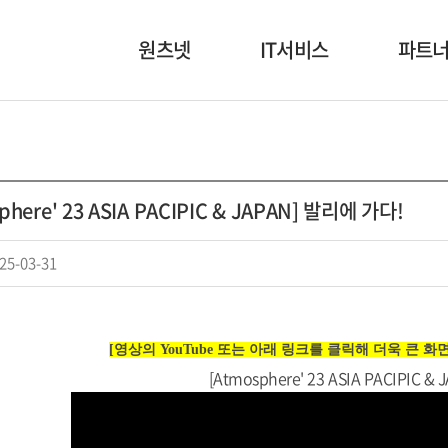
원츠넷
IT서비스
파트
회사소개
NI/SI
고객사
인사말
보안
협력사
phere' 23 ASIA PACIPIC & JAPAN] 발리에 가다!
회사연혁
디지털 인프라
조직도
원츠패스
25-03-31
본부소개
HABER
오시는 길
[영상의 YouTube 또는 아래 링크를 클릭해 더욱 큰 
[Atmosphere' 23 ASIA PACIPIC 