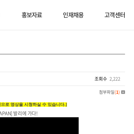
너
홍보자료
인재채용
고객센터
사업자료
인재상
공지사항
행사소식
복리후생
1:1 문의
영상자료
채용공고
이벤트
조회수
2,222
첨부파일
(
1
)
화면으로 영상을 시청하실 수 있습니다.]
& JAPAN] 발리에 가다!