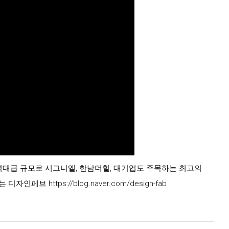
역대급 규모로 시그니엘, 한남더힐, 대기업도 주목하는 최고의
페브 https://blog.naver.com/design-fab