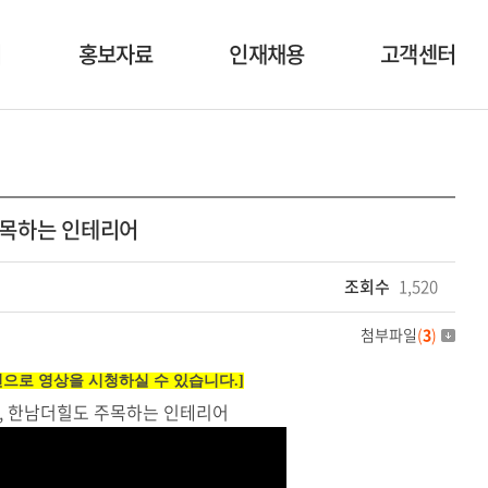
너
홍보자료
인재채용
고객센터
사업자료
인재상
공지사항
행사소식
복리후생
1:1 문의
 주목하는 인테리어
영상자료
채용공고
이벤트
조회수
1,520
첨부파일
(
3
)
화면으로 영상을 시청하실 수 있습니다.]
니엘, 한남더힐도 주목하는 인테리어