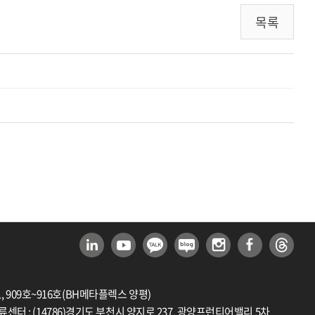
목록
1, 909호~916호(BH메타플렉스 양평)
류센터 : (14786)경기도 부천시 양지로 237, 광양프런티어밸리 5차