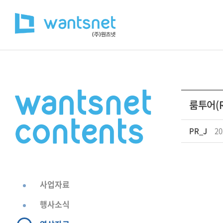
룸투어(
PR_J
20
사업자료
행사소식