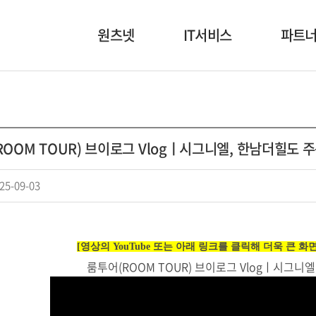
원츠넷
IT서비스
파트
회사소개
NI/SI
고객사
인사말
보안
협력사
ROOM TOUR) 브이로그 Vlogㅣ시그니엘, 한남더힐도
회사연혁
디지털 인프라
조직도
원츠패스
25-09-03
본부소개
HABER
오시는 길
[영상의 YouTube 또는 아래 링크를 클릭해 더욱 큰 
룸투어(ROOM TOUR) 브이로그 Vlogㅣ시그