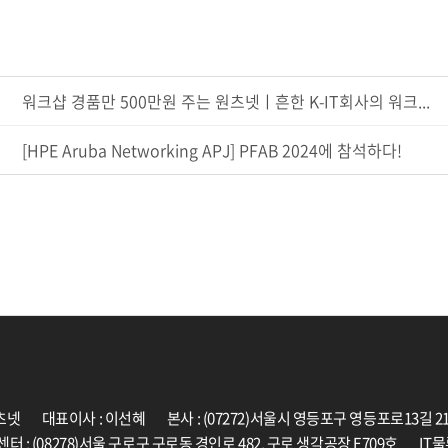
워크샵 경품만 500만원 주는 원츠넷ㅣ흔한 K-IT회사의 워크...
[HPE Aruba Networking APJ] PFAB 2024에 참석하다!
츠넷
대표이사 : 이선혜
본사 : (07272)서울시 영등포구 영등포로13길 2
센터 : (08278)서울 구로구 구로동 경인로 482, 구로 생각공장 E709호
IT물