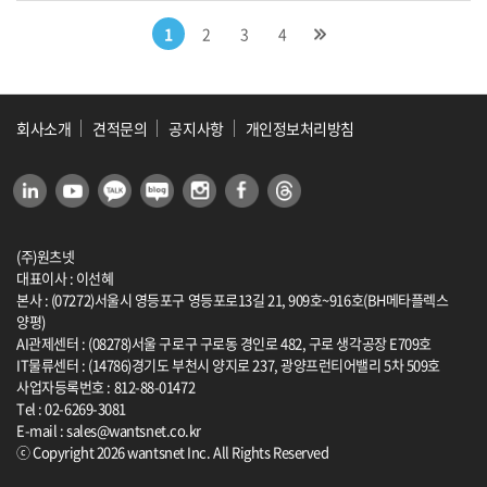
1
2
3
4
회사소개
견적문의
공지사항
개인정보처리방침
(주)원츠넷
대표이사 : 이선혜
본사 : (07272)서울시 영등포구 영등포로13길 21, 909호~916호(BH메타플렉스
양평)
AI관제센터 : (08278)서울 구로구 구로동 경인로 482, 구로 생각공장 E709호
IT물류센터 : (14786)경기도 부천시 양지로 237, 광양프런티어밸리 5차 509호
사업자등록번호 : 812-88-01472
Tel : 02-6269-3081
E-mail : sales@wantsnet.co.kr
ⓒ Copyright 2026 wantsnet Inc. All Rights Reserved