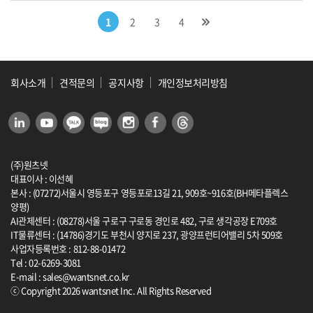
1
2
3
4
회사소개
견적문의
공지사항
개인정보처리방침
(주)원츠넷
대표이사 : 이선혜
본사 : (07272)서울시 영등포구 영등포로13길 21, 909호~916호(BH메타플렉스
양평)
AI관제센터 : (08278)서울 구로구 구로동 경인로 482, 구로 생각공장 E709호
IT물류센터 : (14786)경기도 부천시 양지로 237, 광양프런티어밸리 5차 509호
사업자등록번호 : 812-88-01472
Tel : 02-6269-3081
E-mail : sales@wantsnet.co.kr
ⓒ Copyright 2026 wantsnet Inc. All Rights Reserved