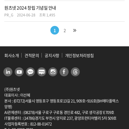
원츠넷 2024 창립 기념일 안내
PR_G
2024-06-28
조회 1,495
1
2
회사소개
견적문의
공지사항
개인정보처리방침
(주)원츠넷
대표이사 : 이선혜
본사 : (07272)서울시 영등포구 영등포로13길 21, 909호~916호(BH메타플렉스
양평)
AI관제센터 : (08278)서울 구로구 구로동 경인로 482, 구로 생각공장 E709호
IT물류센터 : (14786)경기도 부천시 양지로 237, 광양프런티어밸리 5차 509호
사업자등록번호 : 812-88-01472